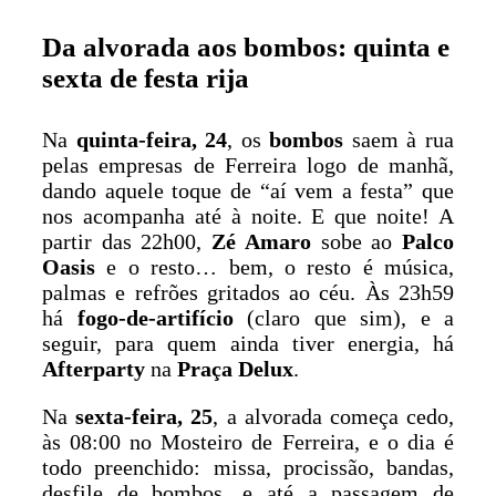
Da alvorada aos bombos: quinta e
sexta de festa rija
Na
quinta-feira, 24
, os
bombos
saem à rua
pelas empresas de Ferreira logo de manhã,
dando aquele toque de “aí vem a festa” que
nos acompanha até à noite. E que noite! A
partir das 22h00,
Zé Amaro
sobe ao
Palco
Oasis
e o resto… bem, o resto é música,
palmas e refrões gritados ao céu. Às 23h59
há
fogo-de-artifício
(claro que sim), e a
seguir, para quem ainda tiver energia, há
Afterparty
na
Praça Delux
.
Na
sexta-feira, 25
, a alvorada começa cedo,
às 08:00 no Mosteiro de Ferreira, e o dia é
todo preenchido: missa, procissão, bandas,
desfile de bombos, e até a passagem de