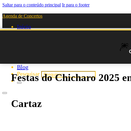
Saltar para o conteúdo principal
Ir para o footer
Agenda de Concertos
Início
Festivais
Agenda de Artistas
🎆
Novos Artistas
Biografias
Listas
Blog
Pesquisar
Festas do Chicharo 2025 e
Cartaz