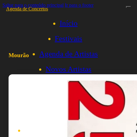
Saltar para o conteúdo principal
Ir para o footer
Agenda de Concertos
Início
Festivais
Agenda de Artistas
Mourão
Novos Artistas
Biografias
Listas
Blog
Pesquisar