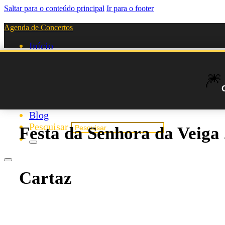
Saltar para o conteúdo principal
Ir para o footer
Agenda de Concertos
Início
Festivais
Agenda de Artistas
🎆
Novos Artistas
Biografias
Listas
Blog
Pesquisar
Festa da Senhora da Veiga
Cartaz