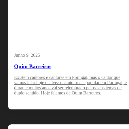
Junho 9, 2025
Quim Barreiros
Existem cantores e cantores em Portugal, mas o cantor que
vamos falar hoje é talvez o cantor mais popular em Portugal, e
durante muitos anos vai ser relembrado pelos seus temas de
duplo sentido. Hoje falamos de Quim Barreiros.