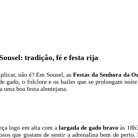
sel: tradição, fé e festa rija
xplicar, não é? Em Sousel, as
Festas da Senhora da O
de gado, o folclore e os bailes que se prolongam noit
a uma boa festa alentejana.
meça logo em alta com a
largada de gado bravo
às 18h3
osos que gostam de sentir a adrenalina bem de perto. 