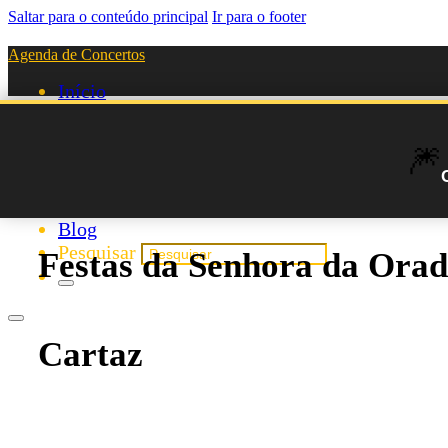
Saltar para o conteúdo principal
Ir para o footer
Agenda de Concertos
Início
Festivais
Agenda de Artistas
🎆
Novos Artistas
Biografias
Listas
Blog
Pesquisar
Festas da Senhora da Orad
Cartaz