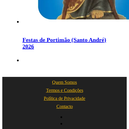
Festas de Portimão (Santo André)
2026
Quem Somos
Termos e Condições
Política de Privacidade
Contacto