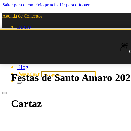
Saltar para o conteúdo principal
Ir para o footer
Agenda de Concertos
Início
Festivais
Agenda de Artistas
🎆
Novos Artistas
Biografias
Listas
Blog
Pesquisar
Festas de Santo Amaro 202
Cartaz