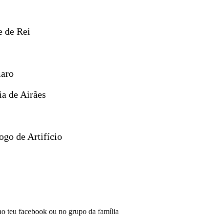
e de Rei
maro
ia de Airães
go de Artifício
 no teu facebook ou no grupo da família