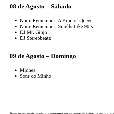
08 de Agosto – Sábado
Noite Remember: A Kind of Queen
Noite Remember: Smells Like 90’s
DJ Mr. Ginjo
DJ Stereobeatz
09 de Agosto – Domingo
Midnes
Sons do Minho
Para veres mais tarde o programa ou as actualizações, partilha-o