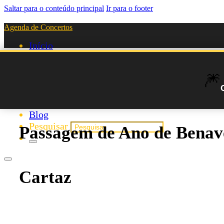
Saltar para o conteúdo principal
Ir para o footer
Agenda de Concertos
Início
Festivais
Agenda de Artistas
🎆
Novos Artistas
Biografias
Listas
Blog
Pesquisar
Passagem de Ano de Benav
Cartaz