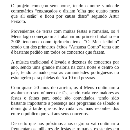
O projeto começou sem nome, tendo o nome vindo de
comentários “engraçados e diziam ’olha que quatro mens
que ali estão’ e ficou por causa disso” segundo Artur
Peixoto.
Provenientes de terras com muitas festas e romarias, os 4
Mens logo começaram a trabalhar no primeio trabalho em
2008 tencomo como tprimeiro tema “O Meu leitinho”
sendo um dos primeiros êxitos “Amansa Corno” tema que
é bastante pedido em todos os concertos que fazem.
A música tradicional é levada a dezenas de concertos por
ano, sendo uma grande maioria na zona norte e centro do
país, tendo actuado para as comunidades portuguesas no
estrangeiro para plateias de 5 a 10 mil pessoas.
Com quase 20 anos de carreira, os 4 Mens continuam a
avolumar o seu número de fãs, sendo cada vez maiores as
festas e feiras para onde são convidados, tendo sido
bastante importante a presença nos programas de sábado e
domingo á tarde que os fez cada vez mais reconhecidos
entre o público que vai aos seus concertos.
De certo que nos próximos anos o grupo vai continuar a
frequentar os milhares de festas e romarias existentes em