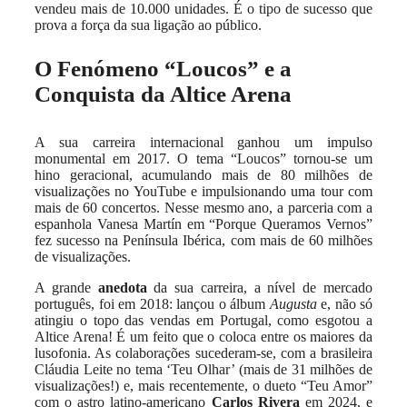
vendeu mais de 10.000 unidades. É o tipo de sucesso que
prova a força da sua ligação ao público.
O Fenómeno “Loucos” e a
Conquista da Altice Arena
A sua carreira internacional ganhou um impulso
monumental em 2017. O tema “Loucos” tornou-se um
hino geracional, acumulando mais de 80 milhões de
visualizações no YouTube e impulsionando uma tour com
mais de 60 concertos. Nesse mesmo ano, a parceria com a
espanhola Vanesa Martín em “Porque Queramos Vernos”
fez sucesso na Península Ibérica, com mais de 60 milhões
de visualizações.
A grande
anedota
da sua carreira, a nível de mercado
português, foi em 2018: lançou o álbum
Augusta
e, não só
atingiu o topo das vendas em Portugal, como esgotou a
Altice Arena! É um feito que o coloca entre os maiores da
lusofonia. As colaborações sucederam-se, com a brasileira
Cláudia Leite no tema ‘Teu Olhar’ (mais de 31 milhões de
visualizações!) e, mais recentemente, o dueto “Teu Amor”
com o astro latino-americano
Carlos Rivera
em 2024, e