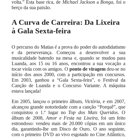
volta.” Esta base rica, de
Michael Jackson
a
Bonga
, foi o
berço da sua paixão.
A Curva de Carreira: Da Lixeira
à Gala Sexta-feira
O percurso do Matias é a prova do poder do autodidatismo
e da perseverança. Começou a desenvolver a sua
musicalidade batendo na mesa e, quando se mudou para
Luanda, aos 15 ou 16 anos, encontrou a sua vocação a
tocar viola com os amigos. O
ponto de viragem
deu-se no
início dos anos 2000, com a participação em concursos.
Em 2003, ganhou a “Gala Sexta-feira”, o Festival da
Canção de Luanda e o Concurso Variante. A máquina
estava lançada!
Em 2005, lançou o primeiro álbum,
Victória
, e em 2007,
alcançou grande notoriedade com a canção “Porquê”, que
conquistou o 1.º lugar no
Top dos Mais Queridos
. O
álbum de 2008,
Amor e Festa na Lixeira
, foi um feito
estrondoso: vendeu mais de 20.000 cópias em um único
dia, garantindo-lhe um Disco de Ouro. O ano seguinte,
com o primeiro DVD ao vivo esgotado no Cine Atlântico,