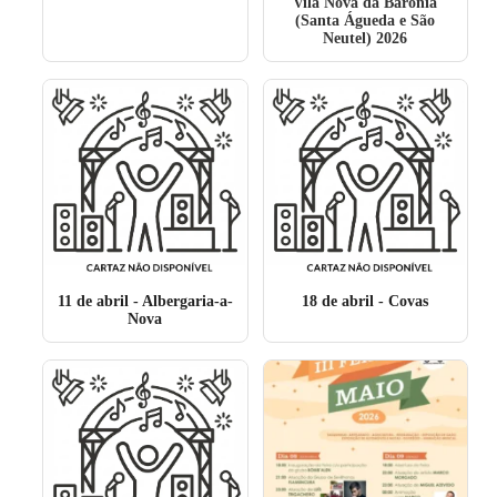
Vila Nova da Baronia
(Santa Águeda e São
Neutel) 2026
11 de abril
- Albergaria-a-
18 de abril
- Covas
Nova