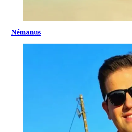
Némanus