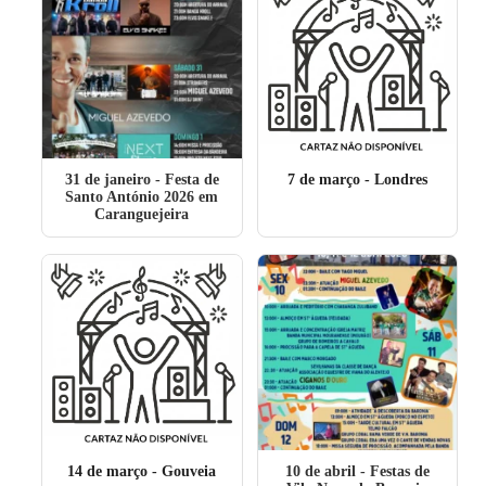
31 de janeiro
- Festa de
7 de março
- Londres
Santo António 2026 em
Caranguejeira
14 de março
- Gouveia
10 de abril
- Festas de