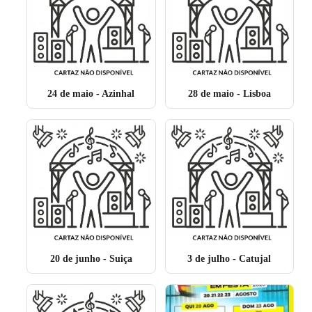
24 de maio
- Azinhal
28 de maio
- Lisboa
20 de junho
- Suiça
3 de julho
- Catujal