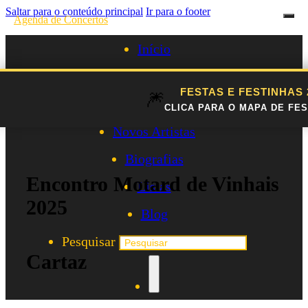
Saltar para o conteúdo principal
Ir para o footer
Agenda de Concertos
Início
Festivais
FESTAS E FESTINHAS
🎆
Agenda de Artistas
CLICA PARA O MAPA DE FES
Novos Artistas
Biografias
Encontro Motard de Vinhais
Listas
2025
Blog
Pesquisar
Cartaz