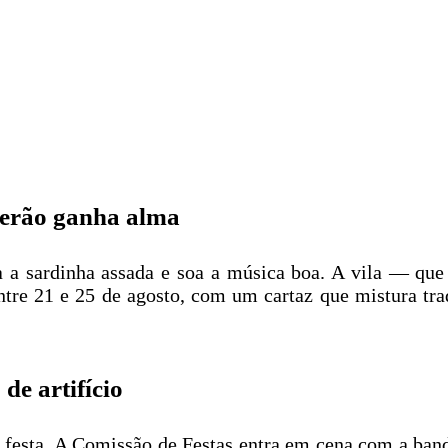
verão ganha alma
 a sardinha assada e soa a música boa. A vila — que 
ntre 21 e 25 de agosto, com um cartaz que mistura tra
e artifício
da festa. A Comissão de Festas entra em cena com a ba