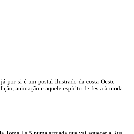
já por si é um postal ilustrado da costa Oeste —
dição, animação e aquele espírito de festa à moda
nda Toma Lá 5 numa arruada que vai aquecer a Rua