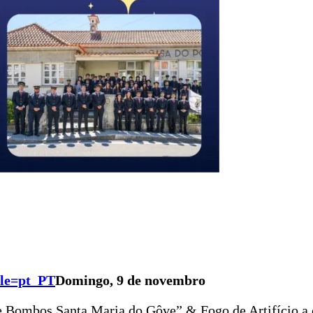
ale=pt_PT
Domingo, 9 de novembro
 Bombos Santa Maria do Gôve” & Fogo de Artifício a 