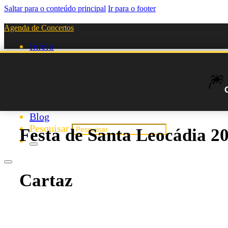
Saltar para o conteúdo principal
Ir para o footer
Agenda de Concertos
Início
Festivais
Agenda de Artistas
🎆
Novos Artistas
Biografias
Listas
Blog
Pesquisar
Festa de Santa Leocádia 2
Cartaz