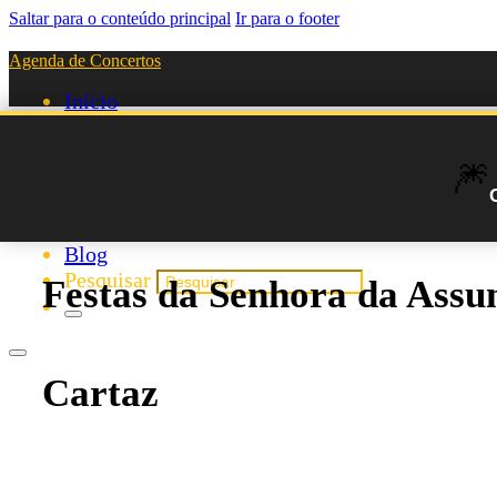
Saltar para o conteúdo principal
Ir para o footer
Agenda de Concertos
Início
Festivais
Agenda de Artistas
🎆
Novos Artistas
Biografias
Listas
Blog
Pesquisar
Festas da Senhora da Assu
Cartaz