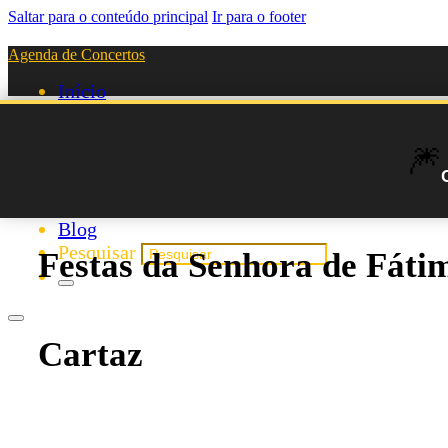
Saltar para o conteúdo principal
Ir para o footer
Agenda de Concertos
Início
Festivais
Agenda de Artistas
🎆
Novos Artistas
Biografias
Listas
Blog
Pesquisar
Festas da Senhora de Fáti
Cartaz