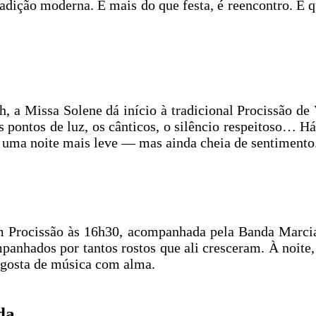
dição moderna. É mais do que festa, é reencontro. E 
 21h, a Missa Solene dá início à tradicional Procissã
 pontos de luz, os cânticos, o silêncio respeitoso… H
 uma noite mais leve — mas ainda cheia de sentimento
m Procissão às 16h30, acompanhada pela Banda Marcial
ompanhados por tantos rostos que ali cresceram. À noi
 gosta de música com alma.
da