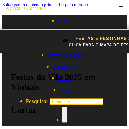
Saltar para o conteúdo principal
Ir para o footer
Agenda de Concertos
Início
Festivais
FESTAS E FESTINHAS
🎆
Agenda de Artistas
CLICA PARA O MAPA DE FES
Novos Artistas
Biografias
Festas da Vila 2025 em
Listas
Vinhais
Blog
Pesquisar
Cartaz