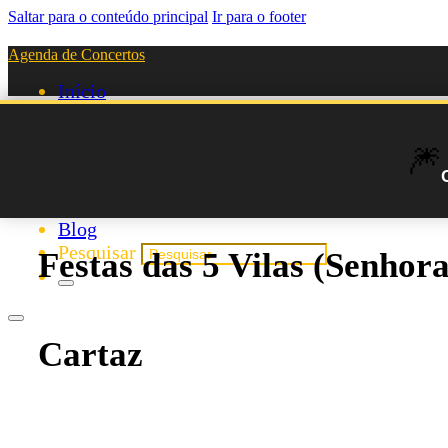
Saltar para o conteúdo principal
Ir para o footer
Agenda de Concertos
Início
Festivais
Agenda de Artistas
🎆
Novos Artistas
Biografias
Listas
Blog
Pesquisar
Festas das 5 Vilas (Senhor
Cartaz