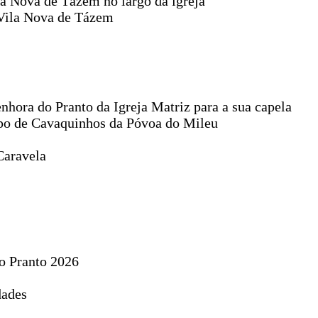
a Nova de Tázem no largo da igreja
 Vila Nova de Tázem
hora do Pranto da Igreja Matriz para a sua capela
po de Cavaquinhos da Póvoa do Mileu
Caravela
o Pranto 2026
dades