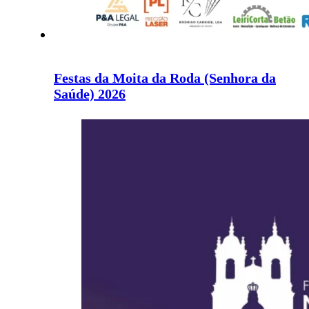
Festas da Moita da Roda (Senhora da
Saúde) 2026