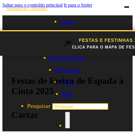
Saltar para o conteúdo principal
Ir para o footer
Agenda de Concertos
Início
Festivais
FESTAS E FESTINHAS
🎆
Agenda de Artistas
CLICA PARA O MAPA DE FES
Novos Artistas
Biografias
Festas de Freixo de Espada à
Listas
Cinta 2025
Blog
Pesquisar
Cartaz