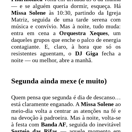
— e se alguém queria dormir, esqueça. Há
Missa Solene
às 10:30, partindo da Igreja
Matriz, seguida de uma tarde serena com
música e convívio. Mas à noite, tudo muda:
entra em cena a
Orquestra Xeques
, um
daqueles grupos que enche o palco de energia
contagiante. E, claro, à hora que só os
resistentes aguentam, o
DJ Giga
fecha a
noite — ou melhor, abre a manhã.
Segunda ainda mexe (e muito)
Quem pensa que segunda é dia de descanso…
está claramente enganado. A
Missa Solene
ao
meio-dia volta a centrar as atenções na fé e
na devoção à padroeira. Mas à noite, volta-se
à festa com
Banda AF
, seguida do inevitável
Sorteio das Rifas
— aquele momento em