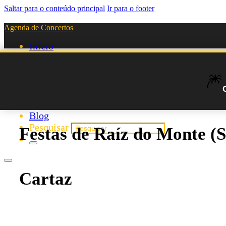
Saltar para o conteúdo principal
Ir para o footer
Agenda de Concertos
Início
Festivais
Agenda de Artistas
🎆
Novos Artistas
Biografias
Listas
Blog
Pesquisar
Festas de Raíz do Monte (
Cartaz