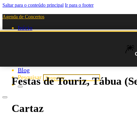
Saltar para o conteúdo principal
Ir para o footer
Agenda de Concertos
Início
Festivais
Agenda de Artistas
🎆
Novos Artistas
Biografias
Listas
Blog
Pesquisar
Festas de Touriz, Tábua (
Cartaz