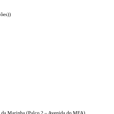
ções))
re da Marinha (Palco 2 – Avenida do MFA)