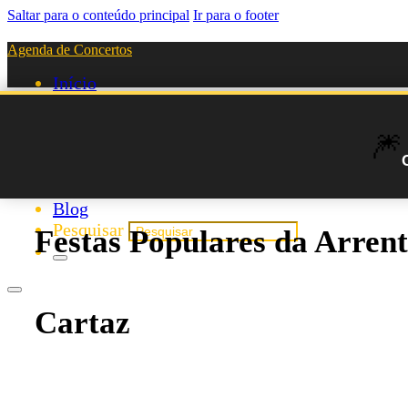
Saltar para o conteúdo principal
Ir para o footer
Agenda de Concertos
Início
Festivais
Agenda de Artistas
🎆
Novos Artistas
Biografias
Listas
Blog
Pesquisar
Festas Populares da Arrent
Cartaz