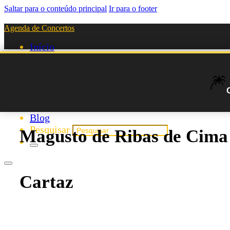
Saltar para o conteúdo principal
Ir para o footer
Agenda de Concertos
Início
Festivais
Agenda de Artistas
🎆
Novos Artistas
Biografias
Listas
Blog
Pesquisar
Magusto de Ribas de Cima
Cartaz