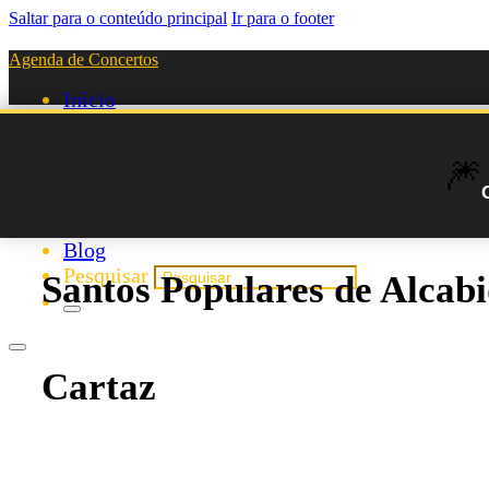
Saltar para o conteúdo principal
Ir para o footer
Agenda de Concertos
Início
Festivais
Agenda de Artistas
🎆
Novos Artistas
Biografias
Listas
Blog
Pesquisar
Santos Populares de Alcab
Cartaz