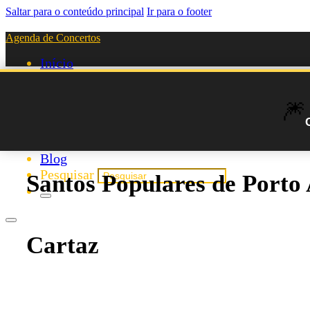
Saltar para o conteúdo principal
Ir para o footer
Agenda de Concertos
Início
Festivais
Agenda de Artistas
🎆
Novos Artistas
Biografias
Listas
Blog
Pesquisar
Santos Populares de Porto 
Cartaz