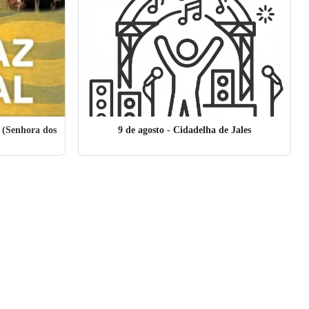
 (Senhora dos
9 de agosto
- Cidadelha de Jales