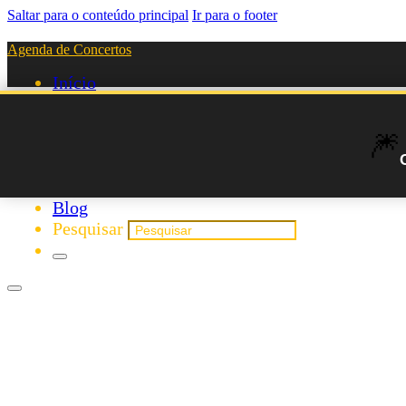
Saltar para o conteúdo principal
Ir para o footer
Agenda de Concertos
Início
Festivais
Agenda de Concertos de Mó
Agenda de Artistas
🎆
Novos Artistas
Biografias
Listas
Blog
Pesquisar