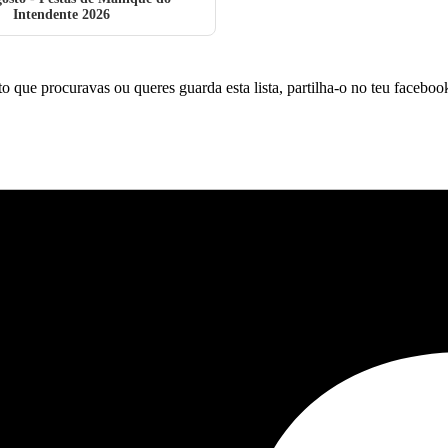
Intendente 2026
to que procuravas ou queres guarda esta lista, partilha-o no teu faceboo