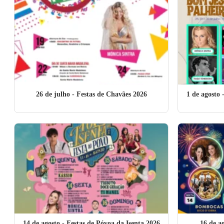
26 de julho
- Festas de Chavães 2026
1 de agosto
-
14 de agosto
- Festas de Póvoa da Isenta 2026
16 de a