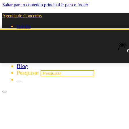
Saltar para o conteúdo principal
Ir para o footer
Agenda de Concertos
Início
Festivais
Agenda de Concertos de Qui
Agenda de Artistas
🎆
Novos Artistas
Biografias
Listas
Blog
Pesquisar