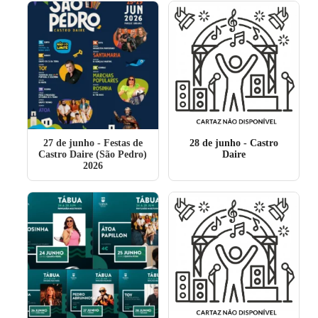
27 de junho
- Festas de
28 de junho
- Castro
Castro Daire (São Pedro)
Daire
2026